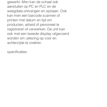
gewerkt. Men kan de schaal ook
aansluiten op PC en PLC en de
weegdata ontvangen en opslaan. Ook
kan men een barcode scannen of
printen met datum en tijd om
producten, arbeid of personeel te
registreren of verwerken. De unit kan
ook met een tweede display uitgevoerd
worden om uitlezing op voor en
achterzijde te creëren.
specificaties:
-IP 69
-Combinatie van RVS en ABS
-Watervaste loadcell met OIML
-Watervaste stekker
© 2019 door Van Wouw Engineering.
Share